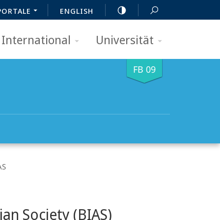
PORTALE
ENGLISH
International
Universität
FB 09
AS
ian Society (BIAS)