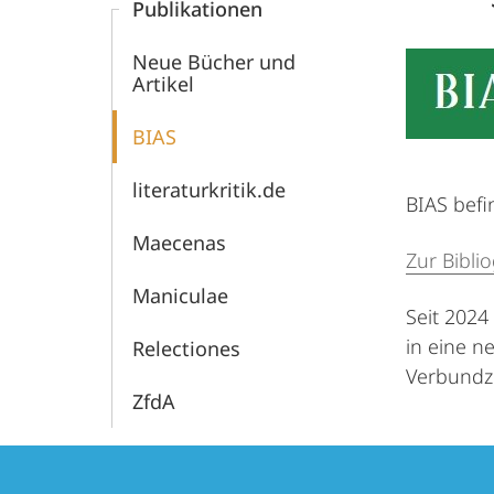
Publikationen
Mittelalters
Neue Bücher und
Artikel
BIAS
literaturkritik.de
BIAS befi
Maecenas
Zur Bibli
Maniculae
Seit 2024
in eine n
Relectiones
Verbundz
ZfdA
Kontakt
Kontaktinformationen