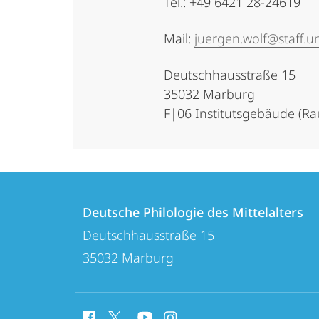
Tel.: +49 6421 28-24619
Mail:
juergen.wolf@staff.u
Deutschhausstraße 15
35032 Marburg
F|06 Institutsgebäude (Ra
Kontakt
Kontaktinformationen
und
Deutsche Philologie des Mittelalters
Deutsche
Deutschhausstraße 15
Informationen
Philologie
35032
Marburg
zur
des
Mittelalters
Website
Social