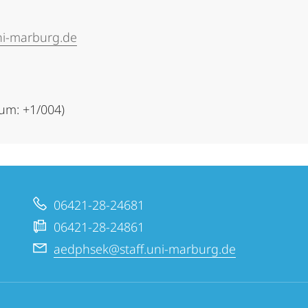
ni-marburg.de
um: +1/004)
06421-28-24681
06421-28-24861
aedphsek@staff.uni-marburg.de