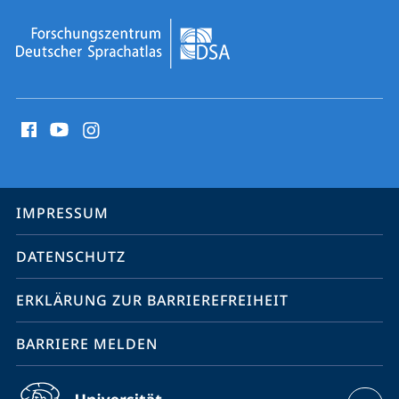
Social
Media
Kontakte
Service-
IMPRESSUM
Navigation
DATENSCHUTZ
ERKLÄRUNG ZUR BARRIEREFREIHEIT
BARRIERE MELDEN