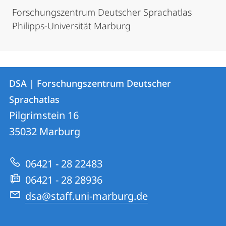
Forschungszentrum Deutscher Sprachatlas
Philipps-Universität Marburg
Kontakt
Kontaktinformationen
DSA | Forschungszentrum Deutscher
DSA
und
Sprachatlas
|
Informationen
Pilgrimstein 16
Forschungszentrum
35032
Marburg
zur
Deutscher
Website
Sprachatlas
06421 - 28 22483
06421 - 28 28936
dsa@staff.uni-marburg.de