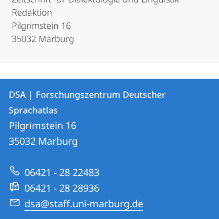
Redaktion
Pilgrimstein 16
35032 Marburg
Kontakt
Kontaktinformationen
DSA | Forschungszentrum Deutscher
DSA
und
Sprachatlas
|
Informationen
Pilgrimstein 16
Forschungszentrum
35032
Marburg
zur
Deutscher
Website
Sprachatlas
06421 - 28 22483
06421 - 28 28936
dsa@staff.uni-marburg.de