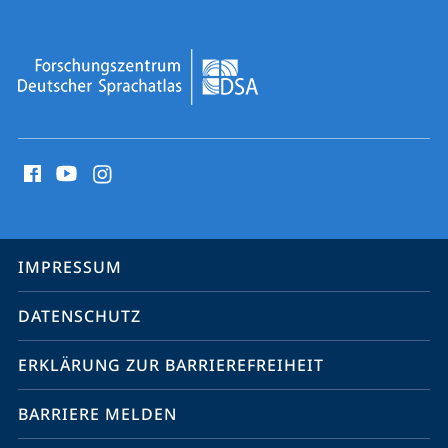
Social
Media
Kontakte
Service-
IMPRESSUM
Navigation
DATENSCHUTZ
ERKLÄRUNG ZUR BARRIEREFREIHEIT
BARRIERE MELDEN