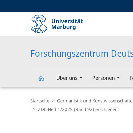
Service-
HIGH-CONTRAST VERSION
SUCHE UND SUCHERGEBNIS
Navigation
Haupt-
Navigation
Forschungszentrum Deuts
Über uns
Personen
F
Forschungszentrum
Breadcrumb-
Navigation
Startseite
Germanistik und Kunstwissenschafte
Deutscher
ZDL-Heft 1/2025 (Band 92) erschienen
Sprachatlas