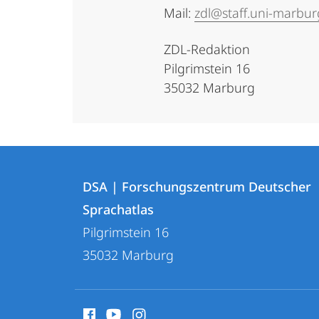
Mail:
zdl@staff.uni-marbur
ZDL-Redaktion
Pilgrimstein 16
35032 Marburg
Kontakt
Kontaktinformationen
und
DSA | Forschungszentrum Deutscher
DSA
Sprachatlas
Informationen
|
Pilgrimstein 16
zur
Forschungszentrum
35032
Marburg
Deutscher
Website
Sprachatlas
Social