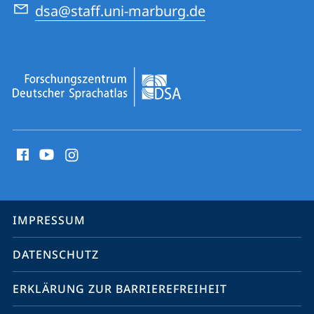
dsa@staff.uni-marburg.de
Social
Media
Kontakte
Service-
IMPRESSUM
Navigation
DATENSCHUTZ
ERKLÄRUNG ZUR BARRIEREFREIHEIT