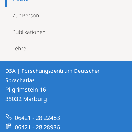
Navigation
Zur Person
Publikationen
Lehre
Kontakt
Kontaktinformationen
DSA | Forschungszentrum Deutscher
DSA
und
Sprachatlas
|
Informationen
Pilgrimstein 16
Forschungszentrum
35032
Marburg
zur
Deutscher
Website
Sprachatlas
06421 - 28 22483
06421 - 28 28936