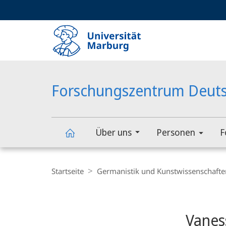
Service-
HIGH-CONTRAST VERSION
SUCHE UND SUCHERGEBNIS
Navigation
Haupt-
Navigation
Forschungszentrum Deuts
Über uns
Personen
F
Forschungszentrum
Breadcrumb-
Navigation
Startseite
Germanistik und Kunstwissenschafte
Deutscher
Content-
Navigation
Sprachatlas
Vanes