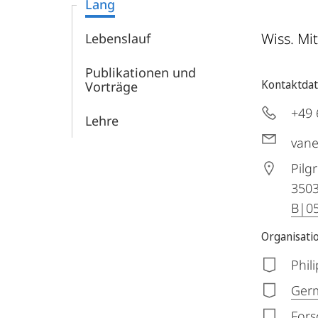
Lang
Wiss. Mi
Lebenslauf
Publikationen und
Kontaktda
Vorträge
+49 
Lehre
van
Pilg
350
B|05
Organisati
Phil
Germ
Fors