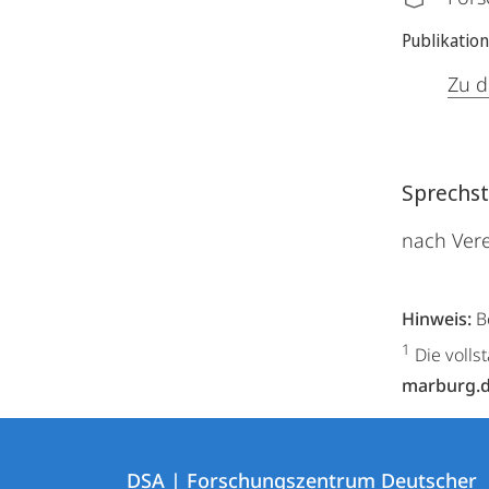
Publikatio
Zu d
Sprechs
nach Vere
Hinweis:
B
1
Die volls
marburg.
Kontakt
Kontaktinformationen
und
DSA | Forschungszentrum Deutscher