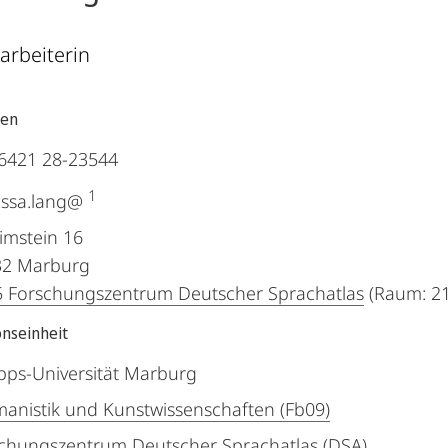
tarbeiterin
ten
6421 28-23544
1
essa.lang@
rimstein 16
32
Marburg
 Forschungszentrum Deutscher Sprachatlas
(Raum: 21
onseinheit
ipps-Universität Marburg
anistik und Kunstwissenschaften (Fb09)
chungszentrum Deutscher Sprachatlas (DSA)