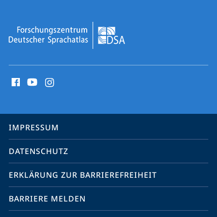
Social
Media
Kontakte
Service-
IMPRESSUM
Navigation
DATENSCHUTZ
ERKLÄRUNG ZUR BARRIEREFREIHEIT
BARRIERE MELDEN