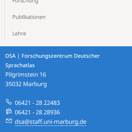
Forschung
Publikationen
Lehre
Kontakt
Kontaktinformationen
DSA | Forschungszentrum Deutscher
DSA
und
Sprachatlas
|
Informationen
Pilgrimstein 16
Forschungszentrum
35032
Marburg
zur
Deutscher
Website
Sprachatlas
06421 - 28 22483
06421 - 28 28936
dsa@staff.uni-marburg.de