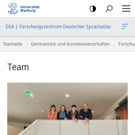
Mobile-
Navigation
DSA | Forschungszentrum Deutscher Sprachatlas
Breadcrumb-
Startseite
Germanistik und Kunstwissenschaften
Forschu
Navigation
Hauptinhalt
Team
Foto: S.Grom