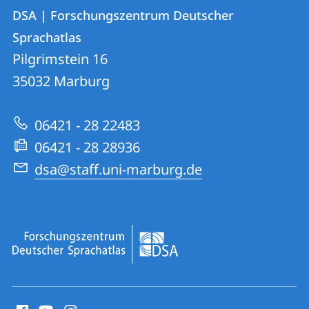
Kontakt
Kontaktinformationen
DSA | Forschungszentrum Deutscher
DSA
und
Sprachatlas
|
Informationen
Pilgrimstein 16
Forschungszentrum
35032
Marburg
zur
Deutscher
Website
Sprachatlas
06421 - 28 22483
06421 - 28 28936
dsa@staff.uni-marburg.de
Social