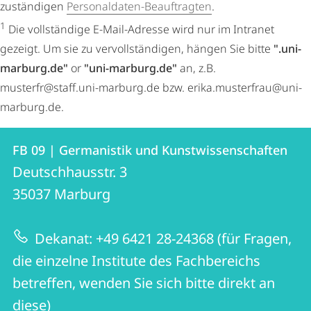
zuständigen
Personaldaten-Beauftragten
.
1
Die vollständige E-Mail-Adresse wird nur im Intranet
gezeigt. Um sie zu vervollständigen, hängen Sie bitte
".uni-
marburg.de"
or
"uni-marburg.de"
an, z.B.
musterfr@staff.uni-marburg.de bzw. erika.musterfrau@uni-
marburg.de.
Kontakt
Kontaktinformationen
FB 09 | Germanistik und Kunstwissenschaften
FB
und
Deutschhausstr. 3
09
Informationen
35037
Marburg
|
zur
Germanistik
Dekanat: +49 6421 28-24368 (für Fragen,
Website
und
die einzelne Institute des Fachbereichs
Kunstwissenschaften
betreffen, wenden Sie sich bitte direkt an
diese)