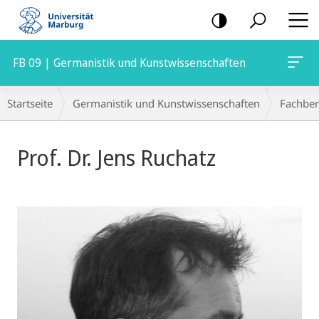
Mobile-
Navigation
FB 09 | Germanistik und Kunstwissenschaften
Breadcrumb-
Startseite
Germanistik und Kunstwissenschaften
Fachber
Navigation
Prof. Dr. Jens Ruchatz