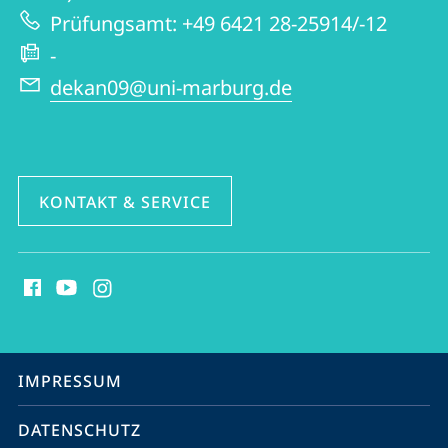
Prüfungsamt: +49 6421 28-25914/-12
-
dekan09@uni-marburg.de
KONTAKT & SERVICE
Social
Media
Kontakte
Service-
IMPRESSUM
Navigation
DATENSCHUTZ