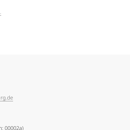
.
urg.de
: 00002a)