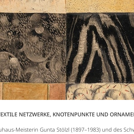
 TEXTILE NETZWERKE, KNOTENPUNKTE UND ORNAME
uhaus-Meisterin Gunta Stölzl (1897–1983) und des Sch