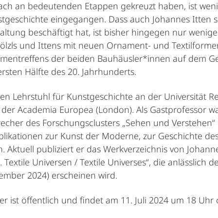
fach an bedeutenden Etappen gekreuzt haben, ist wenig
Kunstgeschichte eingegangen. Dass auch Johannes Itten 
taltung beschäftigt hat, ist bisher hingegen nur wenig
lzls und Ittens mit neuen Ornament- und Textilforme
mentreffens der beiden Bauhäusler*innen auf dem Geb
ersten Hälfte des 20. Jahrhunderts.
en Lehrstuhl für Kunstgeschichte an der Universität Re
d der Academia Europea (London). Als Gastprofessor war 
recher des Forschungsclusters „Sehen und Verstehen“ u
ublikationen zur Kunst der Moderne, zur Geschichte d
ktuell publiziert er das Werkverzeichnis von Johanne
. Textile Universen / Textile Universes“, die anlässlich
ember 2024) erscheinen wird.
r ist öffentlich und findet am 11. Juli 2024 um 18 Uhr