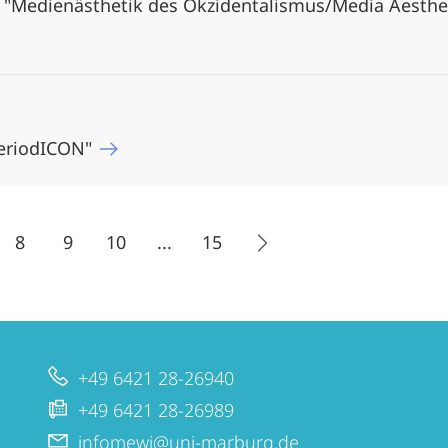
z "Medienästhetik des Okzidentalismus/Media Aesthet
periodICON"
8
9
10
...
15
+49 6421 28-26940
+49 6421 28-26989
infomewi@uni-marburg.de