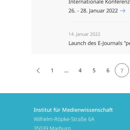
Internationale Konferen
26. - 28. Januar 2022
14. Januar 2022
Launch des E-Journals "
1
...
4
5
6
7
Kontakt
Kontaktinformationen
und
Institut für Medienwissenschaft
Institut
Wilhelm-Röpke-Straße 6A
Informationen
für
35039
Marburg