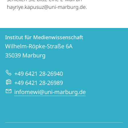
hayriye.kapusuz@uni-marburg.de.
Kontakt
Kontaktinformationen
Institut für Medienwissenschaft
Institut
und
Wilhelm-Röpke-Straße 6A
für
Informationen
35039
Marburg
Medienwissenschaft
zur
+49 6421 28-26940
Website
+49 6421 28-26989
infomewi@uni-marburg.de
Social