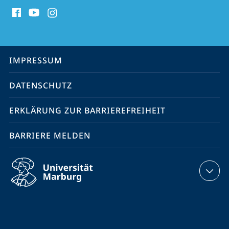
Social
Media
Kontakte
Service-
IMPRESSUM
Navigation
DATENSCHUTZ
ERKLÄRUNG ZUR BARRIEREFREIHEIT
BARRIERE MELDEN