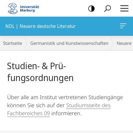
Mobile-
Navigation
NDL | Neuere deutsche Literatur
Breadcrumb-
Startseite
Germanistik und Kunstwissenschaften
Neuere 
Navigation
Hauptinhalt
Studien- & Prü­
fungsordnungen
Über alle am Institut vertretenen Studiengänge
können Sie sich auf der
Studiumsseite des
Fachbereiches 09
informieren.