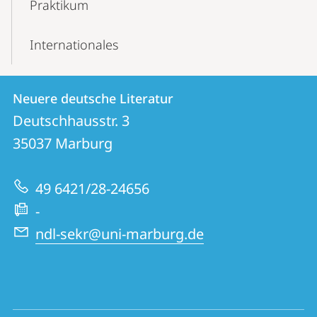
Praktikum
Internationales
Kontakt
Kontaktinformationen
Neuere deutsche Literatur
Neuere
und
Deutschhausstr. 3
deutsche
Informationen
35037
Marburg
Literatur
zur
49 6421/28-24656
Website
-
ndl-sekr@uni-marburg.de