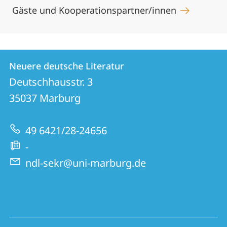
Gäste und Kooperationspartner/innen
Kontakt
Kontaktinformationen
Neuere deutsche Literatur
Neuere
und
Deutschhausstr. 3
deutsche
Informationen
35037
Marburg
Literatur
zur
49 6421/28-24656
Website
-
ndl-sekr@uni-marburg.de
Social