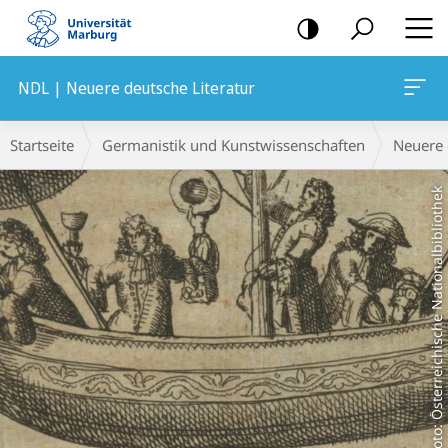
Mobile-
Navigation
NDL | Neuere deutsche Literatur
Hauptinhalt
Breadcrumb-
Startseite
Germanistik und Kunstwissenschaften
Neuere 
Navigation
Foto: Österreichische Nationalbibliothek