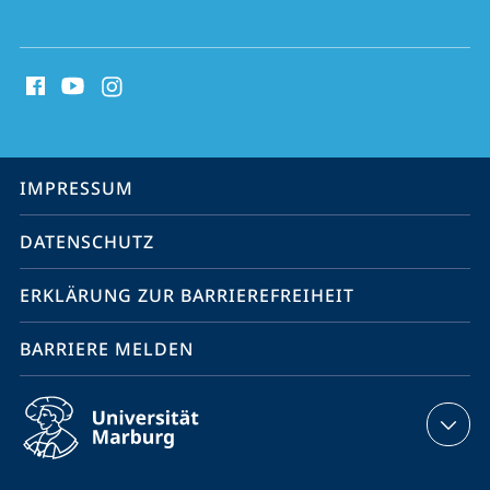
Social
Media
Kontakte
Service-
IMPRESSUM
Navigation
DATENSCHUTZ
ERKLÄRUNG ZUR BARRIEREFREIHEIT
BARRIERE MELDEN