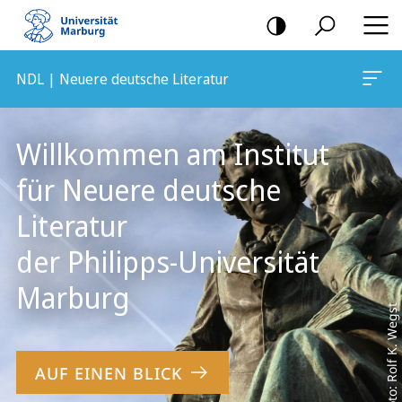
Mobile-
Navigation
NDL | Neuere deutsche Literatur
Hauptinhalt
Willkommen am Institut
für Neuere deutsche
Literatur
der Philipps-Universität
Marburg
Foto: Rolf K. Wegst
AUF EINEN BLICK