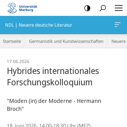
Mobile-
Navigation
NDL | Neuere deutsche Literatur
Breadcrumb-
Startseite
Germanistik und Kunstwissenschaften
Neuere 
Navigation
17.06.2026
Hybrides internationales
Forschungskolloquium
"Moden (in) der Moderne - Hermann
Broch"
18. Juni 2026, 14.00-18:30 Uhr (MEZ)