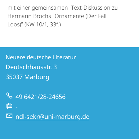
mit einer gemeinsamen Text-Diskussion zu
Hermann Brochs "Ornamente (Der Fall
Loos)” (KW 10/1, 33f.)
Kontakt
Kontaktinformationen
Neuere deutsche Literatur
Neuere
und
Deutschhausstr. 3
deutsche
Informationen
35037
Marburg
Literatur
zur
49 6421/28-24656
Website
-
ndl-sekr@uni-marburg.de