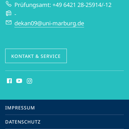
Prüfungsamt: +49 6421 28-25914/-12
-
dekan09@uni-marburg.de
KONTAKT & SERVICE
Social
Media
Kontakte
Service-
IMPRESSUM
Navigation
DATENSCHUTZ