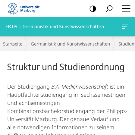
Mobile-
Navigation
FB 09 | Germanistik und Kunstwissenschaften
Breadcrumb-
Startseite
Germanistik und Kunstwissenschaften
Studiu
Navigation
Hauptinhalt
Struktur und Studienordnung
Der Studiengang
B.A. Medienwissenschaft
ist ein
Hauptfachteilstudiengang im sechssemestrigen
und achtsemestrigen
Kombinationsbachelorstudiengang der Philipps-
Universität Marburg. Der genaue Verlauf und
alle notwendigen Informationen zu seinem