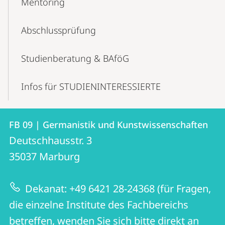
Mentoring
Abschluss­prüfung
Studienberatung & BAföG
Infos für STUDIENINTERESSIERTE
Kontakt
Kontaktinformationen
FB 09 | Germanistik und Kunstwissenschaften
FB
und
Deutschhausstr. 3
09
Informationen
35037
Marburg
|
zur
Germanistik
Dekanat: +49 6421 28-24368 (für Fragen,
Website
und
die einzelne Institute des Fachbereichs
Kunstwissenschaften
betreffen, wenden Sie sich bitte direkt an