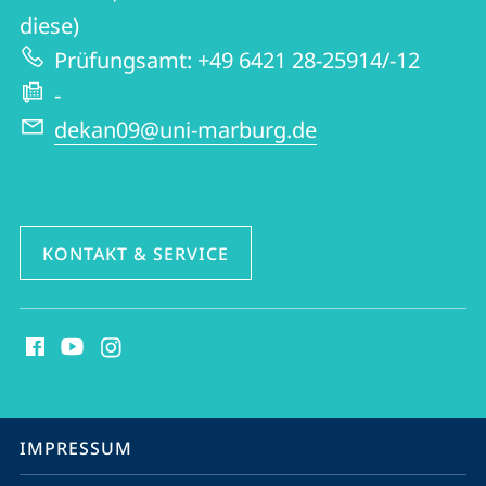
diese)
Prüfungsamt: +49 6421 28-25914/-12
-
dekan09@uni-marburg.de
KONTAKT & SERVICE
Social
Media
Kontakte
Service-
IMPRESSUM
Navigation