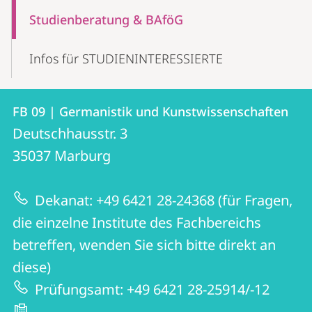
Studienberatung & BAföG
Infos für STUDIENINTERESSIERTE
Kontakt
Kontaktinformationen
FB 09 | Germanistik und Kunstwissenschaften
FB
und
Deutschhausstr. 3
09
Informationen
35037
Marburg
|
zur
Germanistik
Dekanat: +49 6421 28-24368 (für Fragen,
Website
und
die einzelne Institute des Fachbereichs
Kunstwissenschaften
betreffen, wenden Sie sich bitte direkt an
diese)
Prüfungsamt: +49 6421 28-25914/-12
-