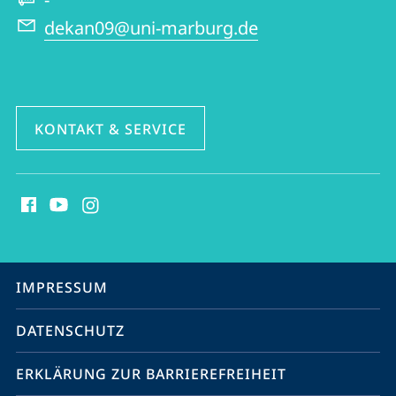
dekan09@uni-marburg.de
KONTAKT & SERVICE
Social
Media
Kontakte
Service-
IMPRESSUM
Navigation
DATENSCHUTZ
ERKLÄRUNG ZUR BARRIEREFREIHEIT