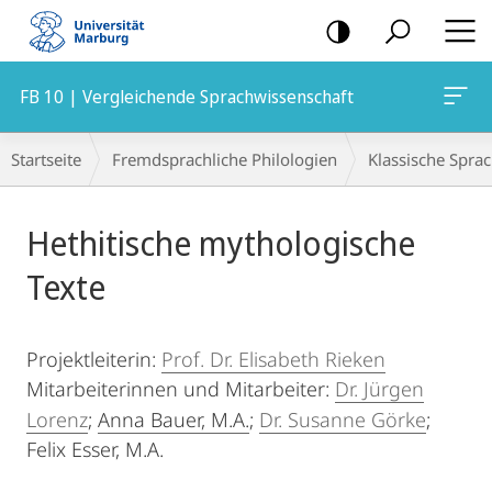
Mobile-
Navigation
FB 10 | Vergleichende Sprachwissenschaft
Breadcrumb-
Startseite
Fremdsprachliche Philologien
Klassische Spra
Navigation
Hauptinhalt
Hethitische mythologische
Texte
Projektleiterin:
Prof. Dr. Elisabeth Rieken
Mitarbeiterinnen und Mitarbeiter:
Dr. Jürgen
Lorenz
;
Anna Bauer, M.A.
;
Dr. Susanne Görke
;
Felix Esser, M.A.