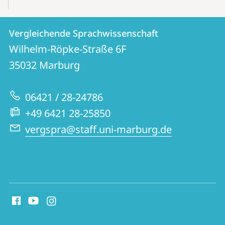
Kontakt
Kontaktinformationen
Vergleichende Sprachwissenschaft
Vergleichende
und
Wilhelm-Röpke-Straße 6F
Sprachwissenschaft
Informationen
35032
Marburg
zur
06421 / 28-24786
Website
+49 6421 28-25850
vergspra@staff.uni-marburg.de
Social
Media
Kontakte