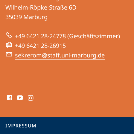
Romanische
und
Wilhelm-Röpke-Straße 6D
Philologie
Informationen
35039
Marburg
zur
+49 6421 28-24778 (Geschäftszimmer)
Website
+49 6421 28-26915
sekrerom@staff.uni-marburg.de
Social
Media
Kontakte
Service-
IMPRESSUM
Navigation