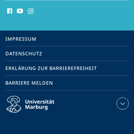
Social
Media
Kontakte
Service-
IMPRESSUM
Navigation
DATENSCHUTZ
ERKLÄRUNG ZUR BARRIEREFREIHEIT
BARRIERE MELDEN