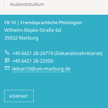
Auslandsstudium
Kontakt
Kontaktinformationen
FB 10 | Fremdsprachliche Philologien
FB
und
Wilhelm-Röpke-Straße 6d
10
Informationen
35032
Marburg
|
zur
Fremdsprachliche
+49 6421 28-24774 (Dekanatssekretariat)
Website
Philologien
+49 6421 28-22500
dekan10@uni-marburg.de
KONTAKT