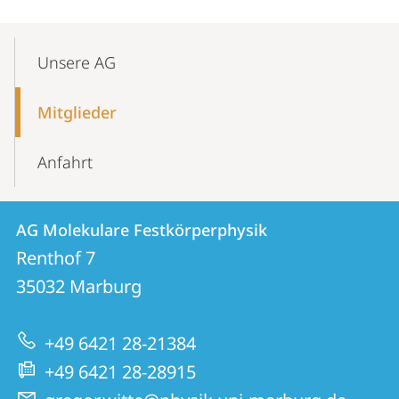
Mobile-
Content-
Unsere AG
Navigation
Mitglieder
Anfahrt
Kontakt
Kontaktinformationen
AG Molekulare Festkörperphysik
AG
und
Renthof 7
Molekulare
Informationen
35032
Marburg
Festkörperphysik
zur
+49 6421 28-21384
Website
+49 6421 28-28915