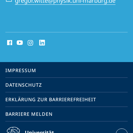
gregor.witte@physik.uni-marburg.de
Social
Media
Kontakte
Service-
IMPRESSUM
Navigation
DATENSCHUTZ
ERKLÄRUNG ZUR BARRIEREFREIHEIT
BARRIERE MELDEN