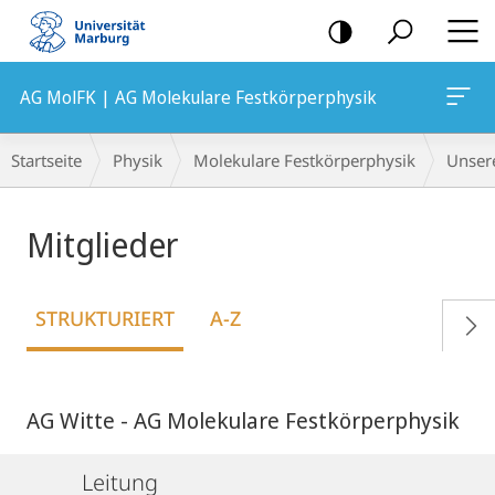
Mobile-
Navigation
AG MolFK | AG Molekulare Festkörperphysik
Breadcrumb-
Startseite
Physik
Molekulare Festkörperphysik
Unser
Navigation
Mitglieder
STRUKTURIERT
A-Z
AG Witte - AG Molekulare Festkörperphysik
Leitung