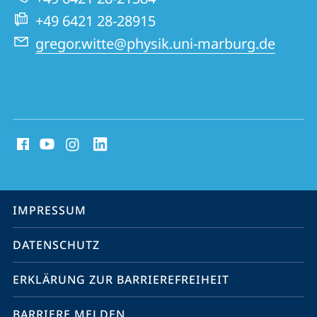
Website
+49 6421 28-28915
gregor.witte@physik.uni-marburg.de
Social
Media
Kontakte
Service-
IMPRESSUM
Navigation
DATENSCHUTZ
ERKLÄRUNG ZUR BARRIEREFREIHEIT
BARRIERE MELDEN