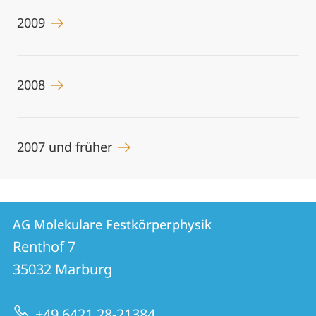
2009
2008
2007 und früher
Kontakt
Kontaktinformationen
AG Molekulare Festkörperphysik
AG
und
Renthof 7
Molekulare
Informationen
35032
Marburg
Festkörperphysik
zur
+49 6421 28-21384