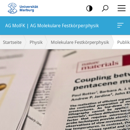
Mobile-
Navigation
AG MolFK | AG Molekulare Festkörperphysik
Hauptinhalt
Breadcrumb-
Startseite
Physik
Molekulare Festkörperphysik
Publik
Navigation
Peter Osswald