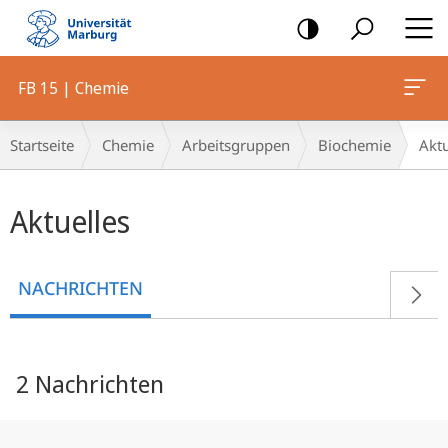
Mobile-
Navigation
FB 15 | Chemie
Breadcrumb-
Startseite
Chemie
Arbeitsgruppen
Biochemie
Akt
Navigation
Hauptinhalt
Aktuelles
NACHRICHTEN
2 Nachrichten