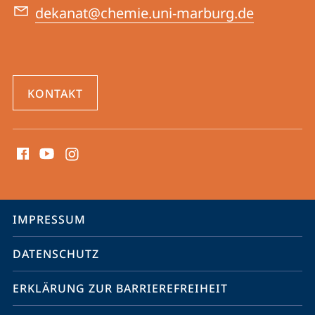
dekanat@chemie.uni-marburg.de
KONTAKT
Social
Media
Kontakte
Service-
IMPRESSUM
Navigation
DATENSCHUTZ
ERKLÄRUNG ZUR BARRIEREFREIHEIT