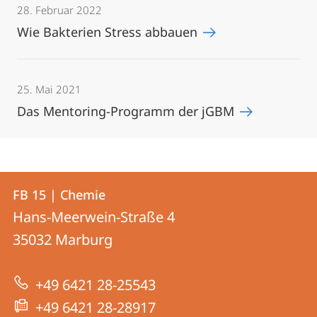
28. Februar 2022
Wie Bakterien Stress abbauen
25. Mai 2021
Das Mentoring-Programm der jGBM
Kontakt
Kontaktinformationen
FB 15 | Chemie
FB
und
Hans-Meerwein-Straße 4
15
Informationen
35032
Marburg
|
zur
Chemie
+49 6421 28-25543
Website
+49 6421 28-28917