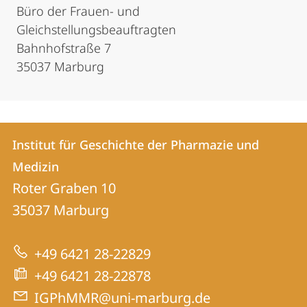
Büro der Frauen- und
Gleichstellungsbeauftragten
Bahnhofstraße 7
35037 Marburg
Kontakt
Kontaktinformationen
Institut für Geschichte der Pharmazie und
Institut
und
Medizin
für
Informationen
Roter Graben 10
Geschichte
35037
Marburg
zur
der
Website
Pharmazie
+49 6421 28-22829
und
+49 6421 28-22878
Medizin
IGPhMMR@uni-marburg.de