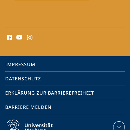
Social
Media
Kontakte
Service-
IMPRESSUM
Navigation
DATENSCHUTZ
ERKLÄRUNG ZUR BARRIEREFREIHEIT
BARRIERE MELDEN