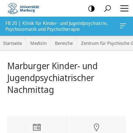
Mobile-
Navigation
FB 20 | Klinik für Kinder- und Jugendpsychiatrie,
ychotherapie
Psychosomatik und Psychotherapie
Breadcrumb-
Startseite
Medizin
Bereiche
Zentrum für Psychische 
Navigation
Hauptinhalt
Marburger Kinder- und
Jugendpsychiatrischer
Nachmittag