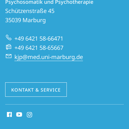
und
Psychosomatik und Psychotherapie
für
Informationen
Schützenstraße 45
Kinder-
35039
Marburg
zur
und
Website
Jugendpsychiatrie,
+49 6421 58-66471
Psychosomatik
+49 6421 58-65667
und
kjp@med.uni-marburg.de
Psychotherapie
KONTAKT & SERVICE
Social
Media
Kontakte