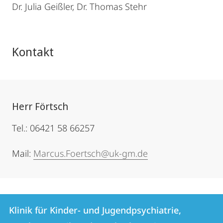
Dr. Julia Geißler, Dr. Thomas Stehr
Kontakt
Herr Förtsch
Tel.: 06421 58 66257
Mail:
Marcus.Foertsch@uk-gm.de
Kontakt
Kontaktinformationen
Klinik für Kinder- und Jugendpsychiatrie,
Klinik