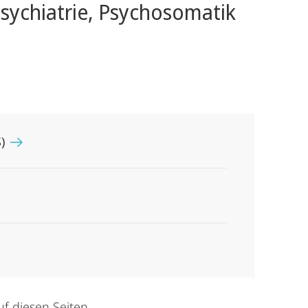
sychiatrie, Psychosomatik
S)
uf diesen Seiten.