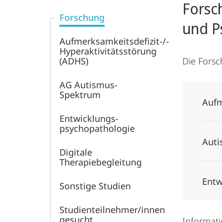
Forsc
und
Forschung
und P
Jugendpsychiatrie,
Aufmerksamkeitsdefizit-/­
Hyperaktivitätsstörung
Psychosomatik
(ADHS)
Die Forsc
AG Autismus-
und
Spektrum
Aufm
Psychotherapie
Entwicklungs­
psychopathologie
Auti
Digitale
Therapiebegleitung
Entw
Sonstige Studien
Studienteilnehmer­/innen
gesucht
Informati