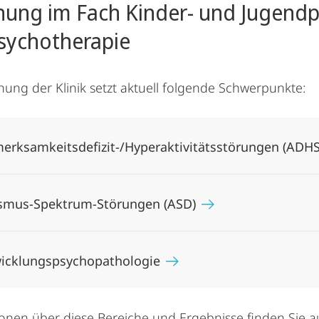
hung im Fach Kinder- und Jugendp
sychotherapie
hung der Klinik setzt aktuell folgende Schwerpunkte:
erksamkeitsdefizit-/Hyperaktivitätsstörungen (ADH
smus-Spektrum-Störungen (ASD)
icklungspsychopathologie
onen über diese Bereiche und Ergebnisse finden Sie a