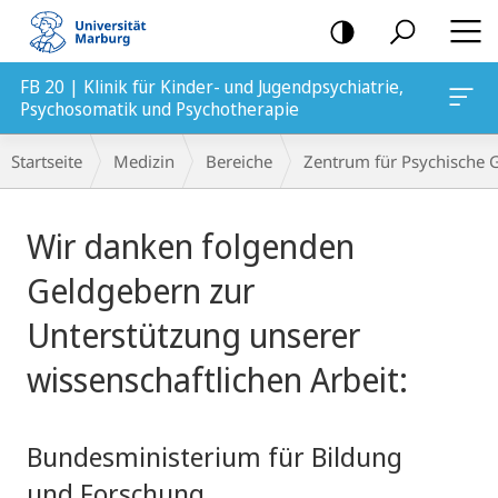
Mobile-
Navigation
FB 20 | Klinik für Kinder- und Jugendpsychiatrie,
ychotherapie
Psychosomatik und Psychotherapie
Breadcrumb-
Startseite
Medizin
Bereiche
Zentrum für Psychische 
Navigation
Hauptinhalt
Wir danken folgenden
Geldgebern zur
Unterstützung unserer
wissenschaftlichen Arbeit:
Bundesministerium für Bildung
und Forschung