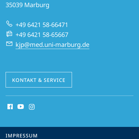
Kinder-
35039
Marburg
zur
und
Website
Jugendpsychiatrie,
+49 6421 58-66471
Psychosomatik
+49 6421 58-65667
und
kjp@med.uni-marburg.de
Psychotherapie
KONTAKT & SERVICE
Social
Media
Kontakte
Service-
IMPRESSUM