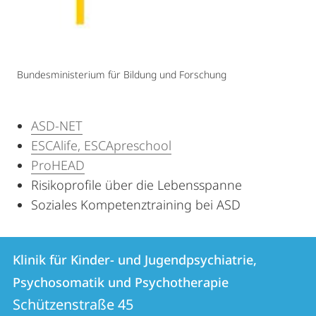
Bundesministerium für Bildung und Forschung
ASD-NET
ESCAlife, ESCApreschool
ProHEAD
Risikoprofile über die Lebensspanne
Soziales Kompetenztraining bei ASD
Kontakt
Kontaktinformationen
Klinik für Kinder- und Jugendpsychiatrie,
Klinik
und
Psychosomatik und Psychotherapie
für
Informationen
Schützenstraße 45