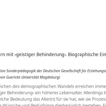
ern mit ›geistiger Behinderung‹. Biographische Ei
tion Sonderpädagogik der Deutschen Gesellschaft für Erziehungs
 von Guericke Universität Magdeburg)
eichen des demographischen Wandels erreichen imm
iger Behinderung‹ ein höheres Lebensalter. Allerdings
elche Bedeutung das Alter(n) für sie hat, wie sie Proz
e Wünsche und Bedürfnisse diesbezüglich bestehen. E