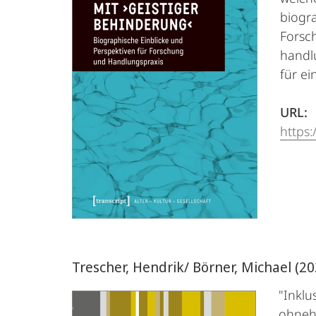
biogra
Forsc
handl
für ei
URL:
https:
Trescher, Hendrik/ Börner, Michael (2
"Inklu
ohnehi