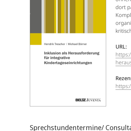
dort p
Komple
organi
kritis
URL:
https:
heraus
Rezens
https:
Sprechstundentermine/ Consulta