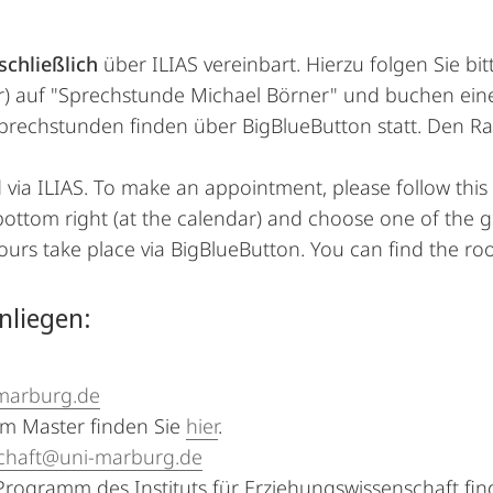
schließlich
über ILIAS vereinbart. Hierzu folgen Sie bi
er) auf "Sprechstunde Michael Börner" und buchen ein
prechstunden finden über BigBlueButton statt. Den R
via ILIAS. To make an appointment, please follow this
ttom right (at the calendar) and choose one of the giv
urs take place via BigBlueButton. You can find the ro
nliegen:
marburg.de
im Master finden Sie
hier
.
chaft@uni-marburg.de
ogramm des Instituts für Erziehungswissenschaft fin