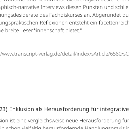
phisch-narrative Interviews diesen Punkten und schlie
hungsdesiderate des Fachdiskurses an. Abgerundet du
ungspraktischen Reflexionen entsteht ein facettenrei
ne breite Leser*innenschaft bietet."
//www.transcript-verlag.de/detail/index/sArticle/6580/
023): Inklusion als Herausforderung für integrati
sion ist eine vergleichsweise neue Herausforderung fü
n schon vielfältig herausfordernde Handlungspraxis im