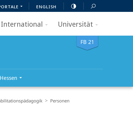
PORTALE
ENGLISH
International
Universität
FB 21
 Hessen
abilitations­pädagogik
Personen