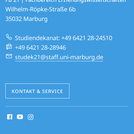
FB
und
Wilhelm-Röpke-Straße 6b
21
Informationen
35032
Marburg
|
zur
Fachbereich
Studiendekanat: +49 6421 28-24510
Website
Erziehungswissenschaften
+49 6421 28-28946
studek21@staff.uni-marburg.de
KONTAKT & SERVICE
Social
Media
Kontakte