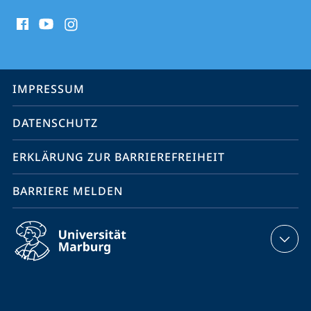
Social
Media
Kontakte
Service-
IMPRESSUM
Navigation
DATENSCHUTZ
ERKLÄRUNG ZUR BARRIEREFREIHEIT
BARRIERE MELDEN