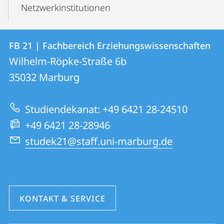
Netzwerkinstitutionen
Kontakt
Kontaktinformationen
FB 21 | Fachbereich Erziehungswissenschaften
FB
und
Wilhelm-Röpke-Straße 6b
21
Informationen
35032
Marburg
|
zur
Fachbereich
Studiendekanat: +49 6421 28-24510
Website
Erziehungswissenschaften
+49 6421 28-28946
studek21@staff.uni-marburg.de
KONTAKT & SERVICE