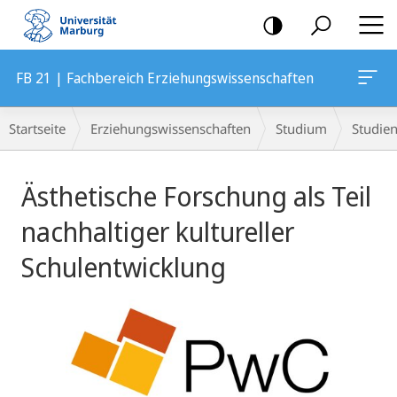
Mobile-
Navigation
FB 21 | Fachbereich Erziehungswissenschaften
Breadcrumb-
Startseite
Erziehungswissenschaften
Studium
Studie
Navigation
Hauptinhalt
Ästhetische Forschung als Teil
nachhaltiger kultureller
Schulentwicklung