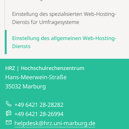
Einstellung des spezialisierten Web-Hosting-
Diensts für Umfragesysteme
Einstellung des allgemeinen Web-Hosting-
Diensts
Kontakt
Kontaktinformationen
HRZ | Hochschulrechenzentrum
HRZ
und
Hans-Meerwein-Straße
|
Informationen
35032
Marburg
Hochschulrechenzentrum
zur
+49 6421 28-28282
Website
+49 6421 28-26994
helpdesk@hrz.uni-marburg.de