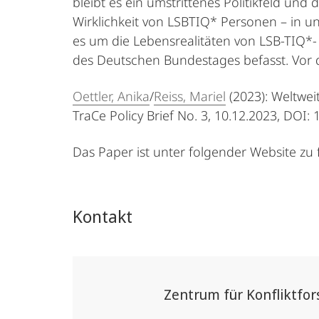
bleibt es ein umstrittenes Politikfeld und di
Wirklichkeit von LSBTIQ* Personen – in un
es um die Lebensreali­täten von LSB-TIQ*-
des Deutschen Bundestages befasst. Vor d
Oettler, Anika
/
Reiss, Mariel
(2023): Weltwei
TraCe Policy Brief No. 3, 10.12.2023, DOI
Das Paper ist unter folgender Website zu 
Kontakt
Zentrum für Konfliktfo