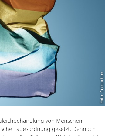
Foto: Colourbox
 Ungleichbehandlung von Menschen
itische Tagesor­dnung gesetzt. Dennoch