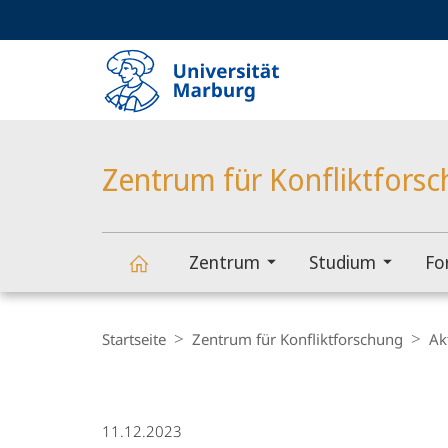
Service-
HIGH-CONTRAST VERSION
SUCHE UND SUCHERGEBNIS
Navigation
Haupt-
Navigation
Zentrum für Konfliktfors
Zentrum
Studium
Fo
Zentrum
Breadcrumb-
Navigation
Startseite
Zentrum für Konfliktforschung
Ak
für
Konfliktforschung
11.12.2023