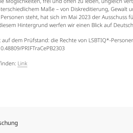
e Möglich­keiten, frei und offen zu leben, ungleich verteil
terschiedlichem Maße – von Dis­kreditierung, Gewalt u
 Personen steht, hat sich im Mai 2023 der Ausschuss f
iesem Hinter­grund werfen wir einen Blick auf Deutsch
t auf dem Prüfstand: die Rechte von LSBTIQ*-Personen. 
: 10.48809/PRIFTraCePB2303
finden:
Link
rschung