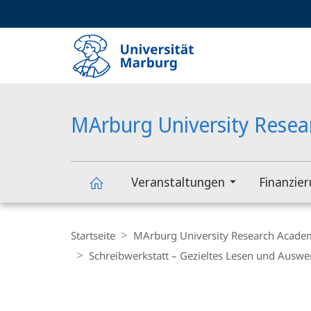
Service-
HIGH-CONTRAST VERSION
SUCHE UND SUCHERGEBNIS
Navigation
Haupt-
Navigation
MArburg University Rese
Veranstaltungen
Finanzie
MArburg
Breadcrumb-
Navigation
Startseite
MArburg University Research Acade
University
Schreibwerkstatt – Gezieltes Lesen und Auswer
Research
Hauptinhalt