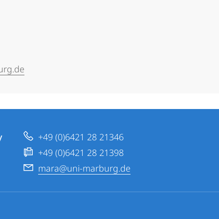
urg.de
y
+49 (0)6421 28 21346
+49 (0)6421 28 21398
mara@uni-marburg.de