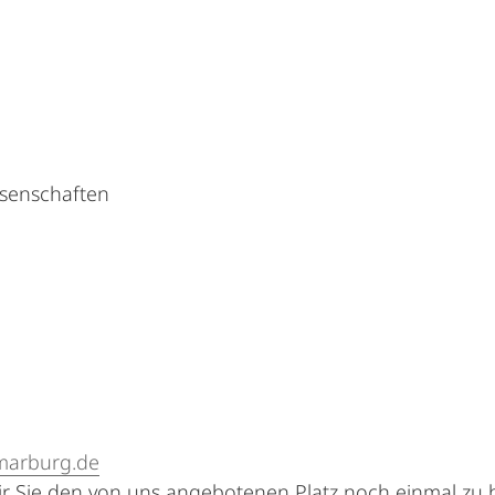
ssenschaften
marburg.de
ir Sie den von uns angebotenen Platz noch einmal zu b