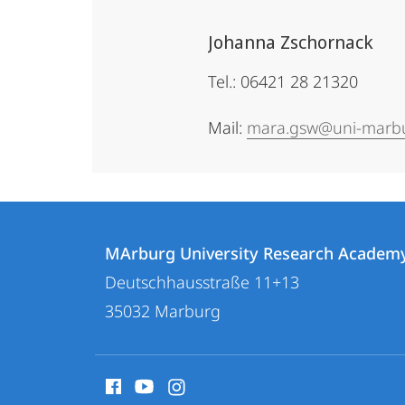
Johanna Zschornack
Tel.: 06421 28 21320
Mail:
mara.gsw@uni-marb
Kontakt
Kontaktinformationen
und
MArburg University Research Academ
MArburg
Deutschhausstraße 11+13
Informationen
University
35032
Marburg
zur
Research
Academy
Website
Social
Media