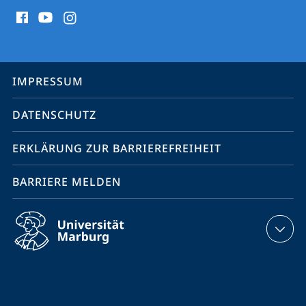
Social
Media
Kontakte
Service-
IMPRESSUM
Navigation
DATENSCHUTZ
ERKLÄRUNG ZUR BARRIEREFREIHEIT
BARRIERE MELDEN