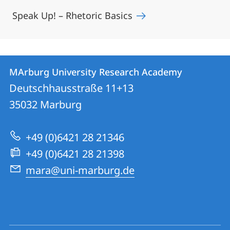
Speak Up! – Rhetoric Basics
Kontakt
Kontaktinformationen
MArburg University Research Academy
MArburg
und
Deutschhausstraße 11+13
University
Informationen
35032
Marburg
Research
zur
Academy
+49 (0)6421 28 21346
Website
+49 (0)6421 28 21398
mara@uni-marburg.de