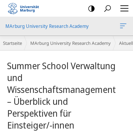
Mobile-
Navigation
MArburg University Research Academy
Breadcrumb-
Startseite
MArburg University Research Academy
Aktue
Navigation
Hauptinhalt
Summer School Verwaltung
und
Wissenschaftsmanagement
– Überblick und
Perspektiven für
Einsteiger/-innen