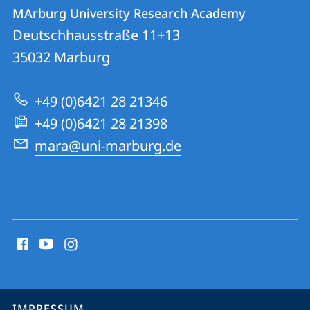
Kontakt
Kontaktinformationen
MArburg University Research Academy
MArburg
und
Deutschhausstraße 11+13
University
Informationen
35032
Marburg
Research
zur
Academy
+49 (0)6421 28 21346
Website
+49 (0)6421 28 21398
mara@uni-marburg.de
Social
Media
Kontakte
Service-
IMPRESSUM