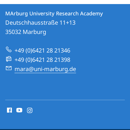
Kontakt
Kontaktinformationen
MArburg University Research Academy
MArburg
und
Deutschhausstraße 11+13
University
Informationen
35032
Marburg
Research
zur
Academy
+49 (0)6421 28 21346
Website
+49 (0)6421 28 21398
mara@uni-marburg.de
Social
Media
Kontakte