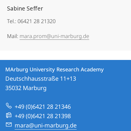
Sabine Seffer
Tel.: 06421 28 21320
Mail:
mara.prom@uni-marburg.de
Kontakt
Kontaktinformationen
MArburg University Research Academy
MArburg
und
Deutschhausstraße 11+13
University
Informationen
35032
Marburg
Research
zur
Academy
+49 (0)6421 28 21346
Website
+49 (0)6421 28 21398
mara@uni-marburg.de