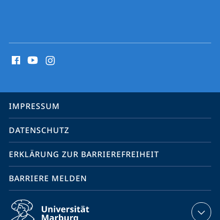
Social
Media
Kontakte
Service-
IMPRESSUM
Navigation
DATENSCHUTZ
ERKLÄRUNG ZUR BARRIEREFREIHEIT
BARRIERE MELDEN