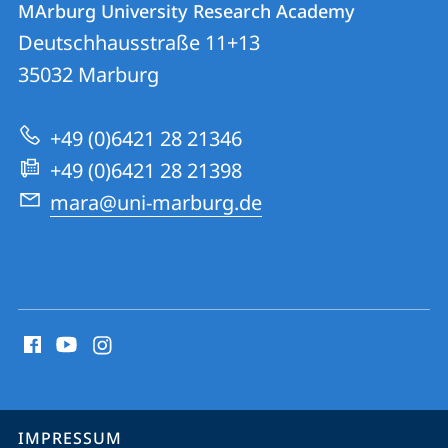
MArburg University Research Academy
MArburg
und
Deutschhausstraße 11+13
University
Informationen
35032
Marburg
Research
zur
Academy
+49 (0)6421 28 21346
Website
+49 (0)6421 28 21398
mara@uni-marburg.de
Social
Media
Kontakte
Service-
IMPRESSUM