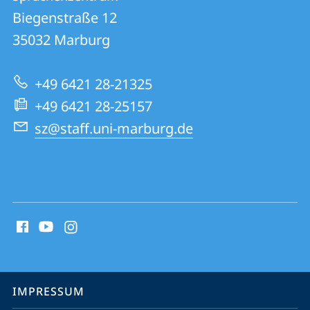
Sprachenzentrum
und
Biegenstraße 12
Informationen
35032
Marburg
zur
+49 6421 28-21325
Website
+49 6421 28-25157
sz@staff.uni-marburg.de
Social
Media
Kontakte
Service-
IMPRESSUM
Navigation