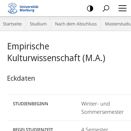
Mobile-
Navigation
Breadcrumb-
Startseite
Studium
Nach dem Abschluss
Masterstudi
Navigation
Hauptinhalt
Empirische
Kulturwissenschaft (M.A.)
Eckdaten
Winter- und
STUDIENBEGINN
Sommersemester
4 Semester
REGELSTUDIENZEIT