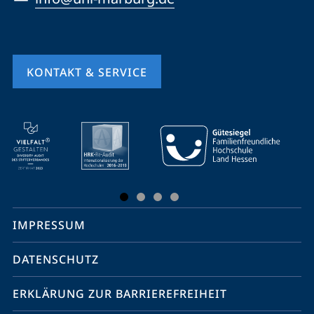
KONTAKT & SERVICE
Mobile-
Service-
Navigation
und
Social
IMPRESSUM
Media
Kontakte
DATENSCHUTZ
ERKLÄRUNG ZUR BARRIEREFREIHEIT