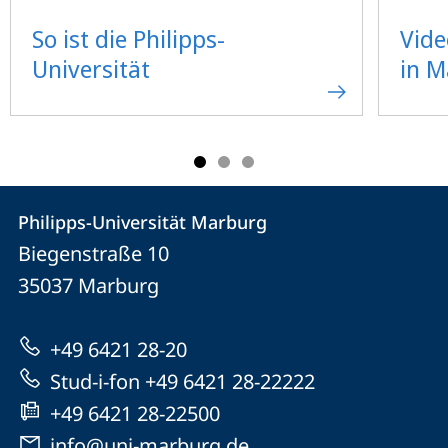
So ist die Philipps-
Vide
Universität
in 
Kontakt
Kontaktinformationen
Philipps-Universität Marburg
Philipps-
und
Biegenstraße 10
Universität
Informationen
35037
Marburg
Marburg
zur
+49 6421 28-20
Website
Stud-i-fon +49 6421 28-22222
+49 6421 28-22500
info@uni-marburg.de