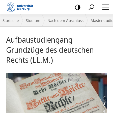
Mobile-
Navigation
Breadcrumb-
Startseite
Studium
Nach dem Abschluss
Masterstudi
Navigation
Hauptinhalt
Aufbaustudiengang
Grundzüge des deutschen
Rechts (LL.M.)
Foto: Felix Wesch