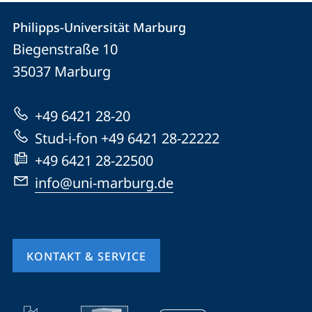
Kontakt
Kontaktinformationen
Philipps-Universität Marburg
Philipps-
und
Biegenstraße 10
Universität
Informationen
35037
Marburg
Marburg
zur
+49 6421 28-20
Website
Stud-i-fon +49 6421 28-22222
+49 6421 28-22500
info@uni-marburg.de
KONTAKT & SERVICE
Mobile-