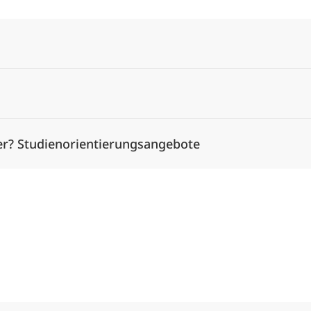
er? Studienorientierungsangebote
Alle Elemente ausklappen