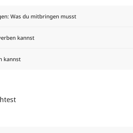
en: Was du mitbringen musst
werben kannst
n kannst
htest
Alle Elemente ausklappen