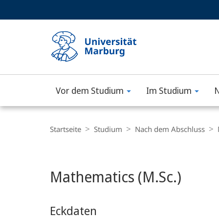
Service-
HIGH-CONTRAST VERSION
SUCHE UND SUCHERGEBNIS
Navigation
Haupt-
Navigation
Vor dem Studium
Im Studium
N
Philipps-
Universität
Breadcrumb-
Navigation
Startseite
Studium
Nach dem Abschluss
Marburg
Hauptinhalt
Mathematics (M.Sc.)
Eckdaten