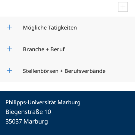
en
Mögliche Tätigkeiten
Branche + Beruf
Stellenbörsen + Berufsverbände
Kontakt
Kontaktinformationen
Philipps-Universität Marburg
Philipps-
und
Biegenstraße 10
Universität
Informationen
35037
Marburg
Marburg
zur