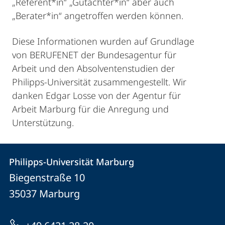
„Referent*in“ „Gutachter*in“ aber auch
„Berater*in“ angetroffen werden können.
Diese Informationen wurden auf Grundlage
von BERUFENET der Bundesagentur für
Arbeit und den Absolventenstudien der
Philipps-Universität zusammengestellt. Wir
danken Edgar Losse von der Agentur für
Arbeit Marburg für die Anregung und
Unterstützung.
Kontakt
Kontaktinformationen
Philipps-Universität Marburg
Philipps-
und
Biegenstraße 10
Universität
Informationen
35037
Marburg
Marburg
zur