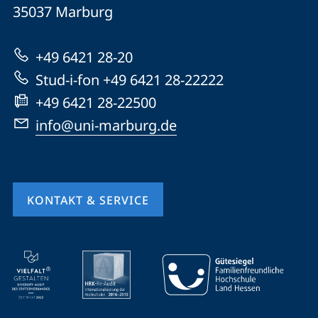
Universität
Informationen
35037
Marburg
Marburg
zur
+49 6421 28-20
Website
Stud-i-fon +49 6421 28-22222
+49 6421 28-22500
info@uni-marburg.de
KONTAKT & SERVICE
Mobile-
Service-
Navigation