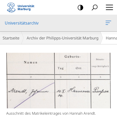
Mobile-
Navigation
Universitätsarchiv
Breadcrumb-
Startseite
Archiv der Philipps-Universität Marburg
Hanna
Navigation
Hauptinhalt
Ausschnitt des Matrikeleintrages von Hannah Arendt.