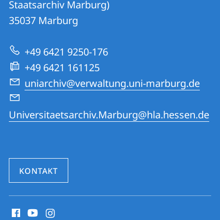
Informationen
Staatsarchiv Marburg)
35037
Marburg
zur
Website
+49 6421 9250-176
+49 6421 161125
uniarchiv@verwaltung.uni-marburg.de
Universitaetsarchiv.Marburg@hla.hessen.de
KONTAKT
Social
Media