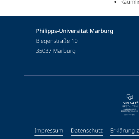
Räumli
Kontakt
Kontaktinformationen
Philipps-Universität Marburg
und
Philipps-
Biegenstraße 10
Informationen
Universität
35037
Marburg
Marburg
zur
Website
Service-
Navigation
und
Social
Media
Impressum
Datenschutz
Erklärung z
Kontakte
Facebook
Youtube
Instagram