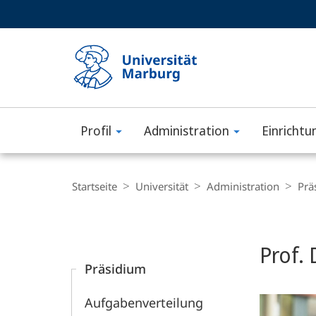
Service-
HIGH-CONTRAST VERSION
SUCHE UND SUCHERGEBNIS
Navigation
Haupt-
Navigation
Profil
Administration
Einrichtu
Philipps-
Universität
Breadcrumb-
Navigation
Startseite
Universität
Administration
Prä
Marburg
Content-
Navigation
Hauptinhal
Prof.
Präsidium
Aufgabenverteilung