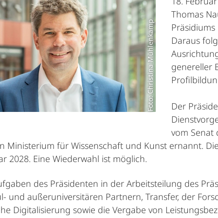
18. Februar
Thomas Naus
Foto: Christina Mühlenkamp
Präsidiums 
Daraus folg
Ausrichtung
genereller
Profilbildun
Der Präside
Dienstvorge
vom Senat d
n Ministerium für Wissenschaft und Kunst ernannt. Die
ar 2028. Eine Wiederwahl ist möglich.
fgaben des Präsidenten in der Arbeitsteilung des Pr
- und außeruniversitären Partnern, Transfer, der For
che Digitalisierung sowie die Vergabe von Leistungsbe